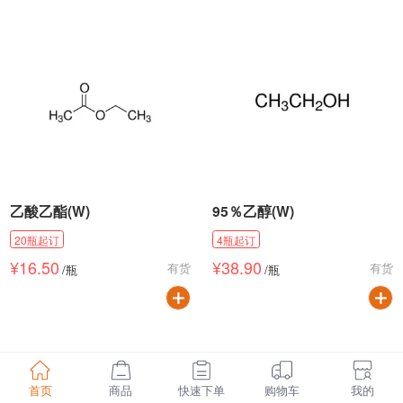
乙酸乙酯(W)
95％乙醇(W)
20
瓶
起订
4
瓶
起订
¥
16.50
¥
38.90
有货
有货
/
瓶
/
瓶
首页
商品
快速下单
购物车
我的