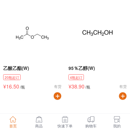
乙酸乙酯(W)
95％乙醇(W)
20
瓶
起订
4
瓶
起订
¥
16.50
¥
38.90
有货
有货
/
瓶
/
瓶
首页
商品
快速下单
购物车
我的